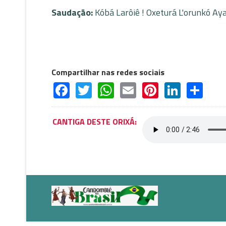
Saudação:
Kóbá Larôiê ! Oxeturá L'orunkó Ay
Compartilhar nas redes sociais
Facebook
Twitter
WhatsApp
Email
Pinterest
Linked
Sh
CANTIGA DESTE ORIXÁ: