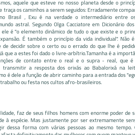
smos, aquele que esteve no nosso planeta desde o princíp
s e traça os caminhos a serem seguidos: Erradamente compa
 no Brasil , Exu é na verdade o intermediário entre o
ndo astral. Segundo Olga Cacciatore em Dicionário dos
, ele é "o elemento dinâmico de tudo o que existe e o princ
xpansão. É também o princípio da vida individual". Não é
e de decidir sobre o certo ou o errado do que lhe é pedid
á que a estes foi dado o livre-arbítrio.Tamanha é a importâ
nçôes de contato entre o real e o supra - real, que é
transmitir a resposta dos orixás ao Babalorixá na lei
mo é dele a função de abrir caminho para a entrada dos "eg
trabalho ou festa nos cultos afro-brasileiros.
rtilidade, faz de seus filhos homens com enorme poder de s
dade à espécie. Mas justamente por ser extremamente sens
agir dessa forma com várias pessoas ao mesmo tempo.
se afasta definitivamente das mulheres com quem manteve v