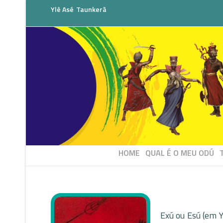
Ylê Asé
Taunkerã
HOME
QUAL É O MEU ODÚ
Exú ou Esú (em Yo