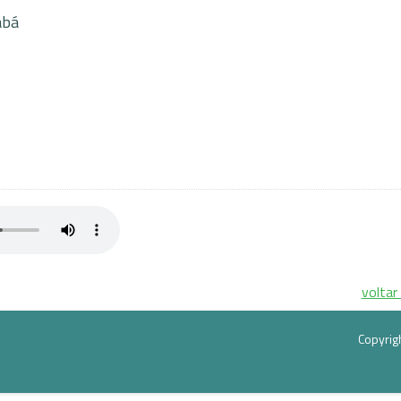
abá
In
are
voltar
Copyrig