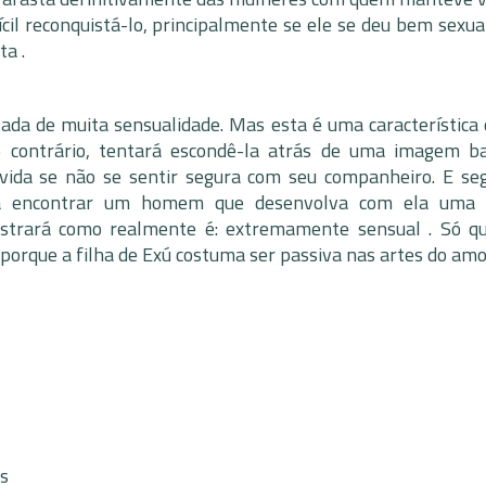
fícil reconquistá-lo, principalmente se ele se deu bem sexu
ta .
da de muita sensualidade. Mas esta é uma característica 
lo contrário, tentará escondê-la atrás de uma imagem b
 vida se não se sentir segura com seu companheiro. E se
ica encontrar um homem que desenvolva com ela uma 
mostrará como realmente é: extremamente sensual . Só q
porque a filha de Exú costuma ser passiva nas artes do amo
os