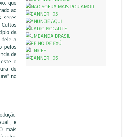
io, que
rado ao
s seres
 Cultos
ípio da
 dele a
o pelos
ncia de
 este o
tura de
uns" no
edução.
ual , e
 O mais
ínculos