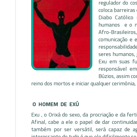
regulador do co
coloca barreira
Diabo Católico
humanos e o mu
Afro-Brasileiros
comunicação e e
responsabilidad
seres humanos, j
Exu em suas fu
responsável em 
Búzios, assim co
reino dos mortos e iniciar qualquer cerimônia, 
O HOMEM DE EXÚ
Exu , o Orixá do sexo, da procriação e da fe
Afinal, cabe a ele o papel de dar continui
também por ser versátil, será capaz de 
interessante de tudo é que ele dificilmente 