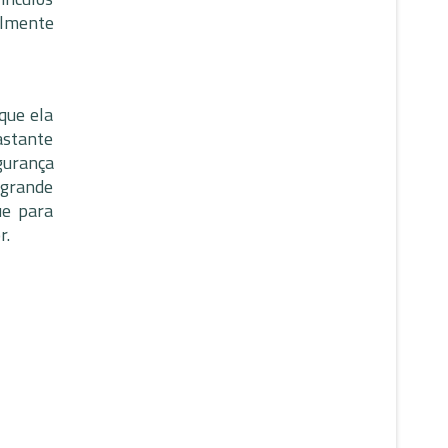
almente
que ela
astante
gurança
grande
ue para
r.